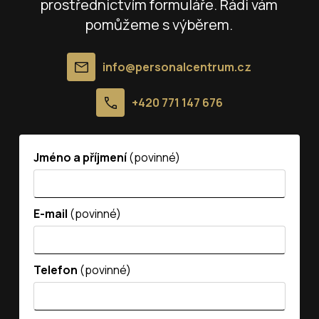
prostřednictvím formuláře. Rádi vám
pomůžeme s výběrem.
info@personalcentrum.cz
+420 771 147 676
Jméno a příjmení
(povinné)
E-mail
(povinné)
Telefon
(povinné)