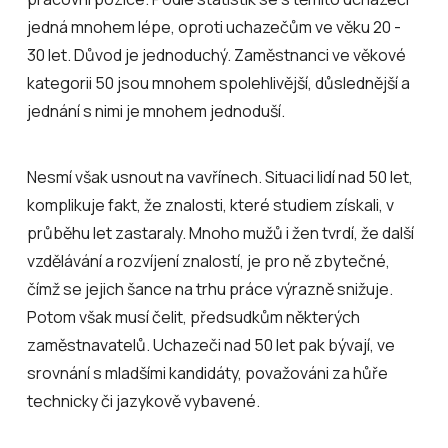
jedná mnohem lépe, oproti uchazečům ve věku 20 -
30 let. Důvod je jednoduchý. Zaměstnanci ve věkové
kategorii 50 jsou mnohem spolehlivější, důslednější a
jednání s nimi je mnohem jednoduší.
Nesmí však usnout na vavřínech. Situaci lidí nad 50 let,
komplikuje fakt, že znalosti, které studiem získali, v
průběhu let zastaraly. Mnoho mužů i žen tvrdí, že další
vzdělávání a rozvíjení znalostí, je pro ně zbytečné,
čímž se jejich šance na trhu práce výrazně snižuje.
Potom však musí čelit, předsudkům některých
zaměstnavatelů. Uchazeči nad 50 let pak bývají, ve
srovnání s mladšími kandidáty, považováni za hůře
technicky či jazykově vybavené.