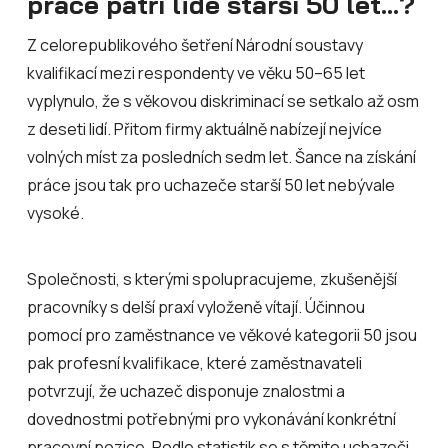
práce patří lidé starší 50 let...?
Z celorepublikového šetření Národní soustavy
kvalifikací mezi respondenty ve věku 50–65 let
vyplynulo, že s věkovou diskriminací se setkalo až osm
z deseti lidí. Přitom firmy aktuálně nabízejí nejvíce
volných míst za posledních sedm let. Šance na získání
práce jsou tak pro uchazeče starší 50 let nebývale
vysoké.
Společnosti, s kterými spolupracujeme, zkušenější
pracovníky s delší praxí vyloženě vítají. Účinnou
pomocí pro zaměstnance ve věkové kategorii 50 jsou
pak profesní kvalifikace, které zaměstnavateli
potvrzují, že uchazeč disponuje znalostmi a
dovednostmi potřebnými pro vykonávání konkrétní
pracovní pozice. Podle statistik se s těmito uchazeči